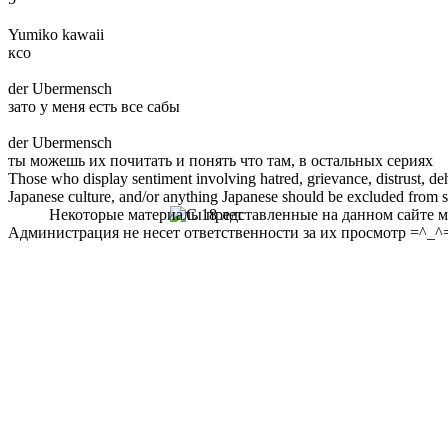
Yumiko kawaii
ксо
der Ubermensch
зато у меня есть все сабы
der Ubermensch
ты можешь их почитать и понять что там, в остальных сериях
Those who display sentiment involving hatred, grievance, distrust, dehu
Japanese culture, and/or anything Japanese should be excluded from soc
Некоторые материалы представленные на данном сайте мо
Администрация не несет ответственности за их просмотр =^_^