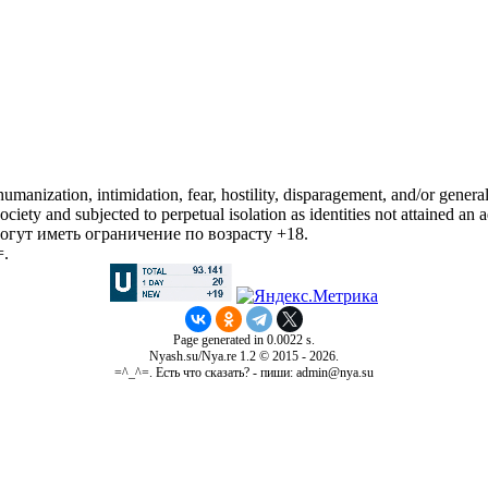
manization, intimidation, fear, hostility, disparagement, and/or general
iety and subjected to perpetual isolation as identities not attained an a
гут иметь ограничение по возрасту +18.
=.
Page generated in 0.0022 s.
Nyash.su/Nya.re 1.2 © 2015 - 2026.
=^_^=. Есть что сказать? - пиши: admin@nya.su