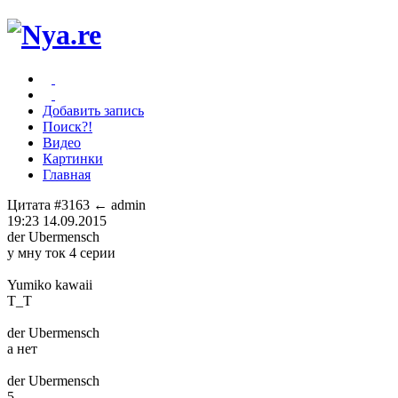
Добавить запись
Поиск?!
Видео
Картинки
Главная
Цитата #3163
← admin
19:23 14.09.2015
der Ubermensch
у мну ток 4 серии
Yumiko kawaii
Т_Т
der Ubermensch
а нет
der Ubermensch
5