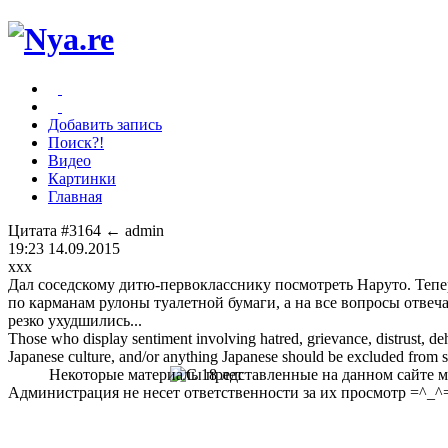
Добавить запись
Поиск?!
Видео
Картинки
Главная
Цитата #3164
← admin
19:23 14.09.2015
xxx
Дал соседскому дитю-первокласснику посмотреть Наруто. Тепе
по карманам рулоны туалетной бумаги, а на все вопросы отвеч
резко ухудшились...
Those who display sentiment involving hatred, grievance, distrust, dehu
Japanese culture, and/or anything Japanese should be excluded from soc
Некоторые материалы представленные на данном сайте мо
Администрация не несет ответственности за их просмотр =^_^