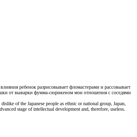
о влияния ребенок разрисовывает фломастерами и рассовывает
крышки от выварки фумма-сюрикеном мои отношения с соседями
 dislike of the Japanese people as ethnic or national group, Japan,
dvanced stage of intellectual development and, therefore, useless.