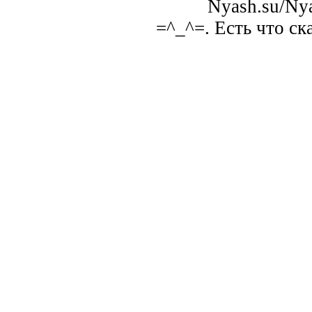
Nyash.su/Nya
=^_^=. Есть что ск