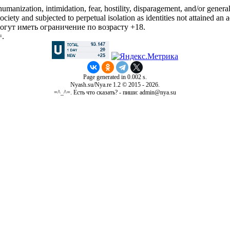
manization, intimidation, fear, hostility, disparagement, and/or general
iety and subjected to perpetual isolation as identities not attained an a
гут иметь ограничение по возрасту +18.
=.
Page generated in 0.002 s.
Nyash.su/Nya.re 1.2 © 2015 - 2026.
=^_^=. Есть что сказать? - пиши: admin@nya.su