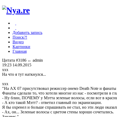
Добавить запись
Поиск?!
Видео
Картинки
Главная
Цитата #3186
← admin
19:23 14.09.2015
xxx
На что я тут наткнулся...
xxx
"На AX 07 присутствовал режиссер онемэ Death Note и фанаты
Фанаты сделали то, что хотели многие из нас - посмотрели в гл
- Ну блин, ПОЧЕМУ у Мэтта зеленые волосы, если все в красн
- А кто такой Мэтт? - ответил главный по экранизации.
Я бы охренел и больше спрашивать не стал, но эти люди оказ
- Ах, он... Зеленые волосы с цветом стены хорошо сочетались.
Занавес."