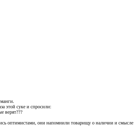
 манги.
аза этой суке и спросили:
ые верят???
ались оптимистами, они напомнили товарищу о наличии и смысл