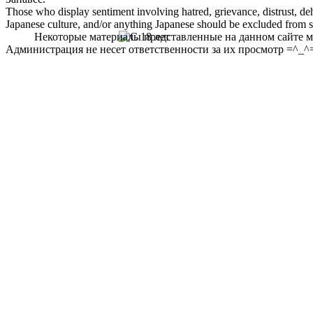
Those who display sentiment involving hatred, grievance, distrust, dehu
Japanese culture, and/or anything Japanese should be excluded from soc
Некоторые материалы представленные на данном сайте мо
Администрация не несет ответственности за их просмотр =^_^