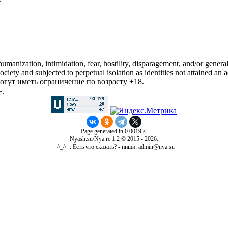
manization, intimidation, fear, hostility, disparagement, and/or general
iety and subjected to perpetual isolation as identities not attained an a
гут иметь ограничение по возрасту +18.
=.
Page generated in 0.0019 s.
Nyash.su/Nya.re 1.2 © 2015 - 2026.
=^_^=. Есть что сказать? - пиши: admin@nya.su