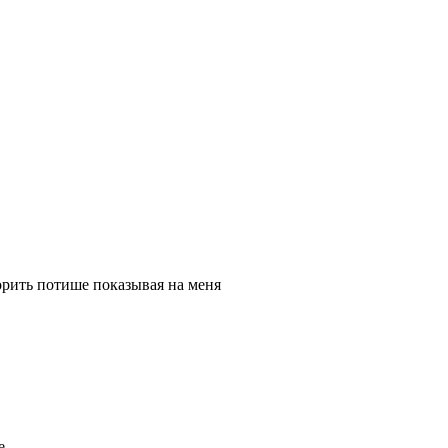
орить потише показывая на меня
е