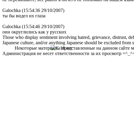
Galochka (15:54:36 29/10/2007)
ты бы видел их глаза
Galochka (15:54:46 29/10/2007)
они округлились как у русских
Those who display sentiment involving hatred, grievance, distrust, dehu
Japanese culture, and/or anything Japanese should be excluded from soc
Некоторые материалы представленные на данном сайте мо
Администрация не несет ответственности за их просмотр =^_^