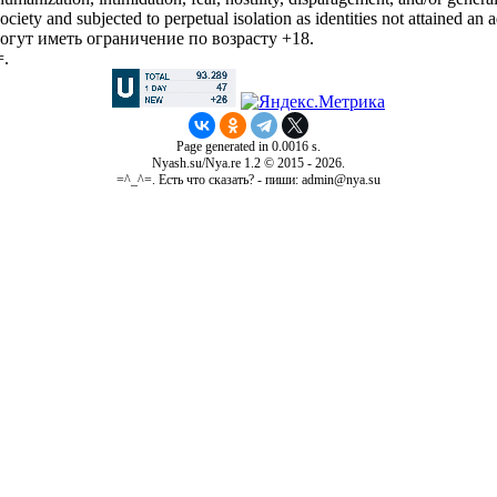
iety and subjected to perpetual isolation as identities not attained an a
гут иметь ограничение по возрасту +18.
=.
Page generated in 0.0016 s.
Nyash.su/Nya.re 1.2 © 2015 - 2026.
=^_^=. Есть что сказать? - пиши: admin@nya.su