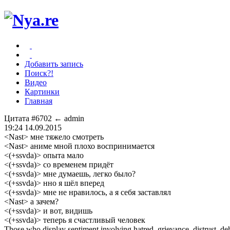
Добавить запись
Поиск?!
Видео
Картинки
Главная
Цитата #6702
← admin
19:24 14.09.2015
<Nast> мне тяжело смотреть
<Nast> аниме мной плохо воспринимается
<(+ssvda)> опыта мало
<(+ssvda)> со временем придёт
<(+ssvda)> мне думаешь, легко было?
<(+ssvda)> нно я шёл вперед
<(+ssvda)> мне не нравилось, а я себя заставлял
<Nast> а зачем?
<(+ssvda)> и вот, видишь
<(+ssvda)> теперь я счастливый человек
Those who display sentiment involving hatred, grievance, distrust, dehu