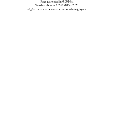
Page generated in 0.0014 s.
Nyash.su/Nya.re 1.2 © 2015 - 2026.
=^_^=. Есть что сказать? - пиши: admin@nya.su