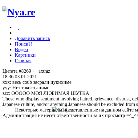
Добавить запись
Поиск?!
Видео
Картинки
Главная
Цитата #8269
← axtraz
18:36 03.01.2021
xxx: весь coub засрали цукихиме
yyy: Нет такого аниме.
zzz: ООООО МОЯ ЛЮБИМАЯ ШУТКА
Those who display sentiment involving hatred, grievance, distrust, dehu
Japanese culture, and/or anything Japanese should be excluded from soc
Некоторые материалы представленные на данном сайте мо
Администрация не несет ответственности за их просмотр =^_^