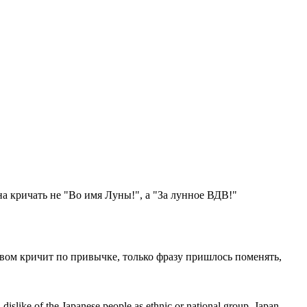
на кричать не "Во имя Луны!", а "За лунное ВДВ!"
овом кричит по привычке, только фразу пришлось поменять,
 dislike of the Japanese people as ethnic or national group, Japan,