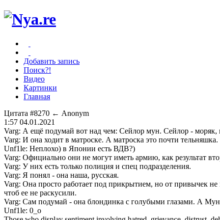
Добавить запись
Поиск?!
Видео
Картинки
Главная
Цитата #8270
← Anonym
1:57 04.01.2021
Varg: А ещё подумай вот над чем: Сейлор мун. Сейлор - моряк, 
Varg: И она ходит в матроске. А матроска это почти тельняшк
Unf1le: Неплохо) в Японии есть ВДВ?)
Varg: Официально они не могут иметь армию, как результат вт
Varg: У них есть только полиция и спец подразделения.
Varg: Я понял - она наша, русская.
Varg: Она просто работает под прикрытием, но от привычек не
чтоб ее не раскусили.
Varg: Сам подумай - она блондинка с голубыми глазами. А Му
Unf1le: 0_o
Those who display sentiment involving hatred, grievance, distrust, dehu