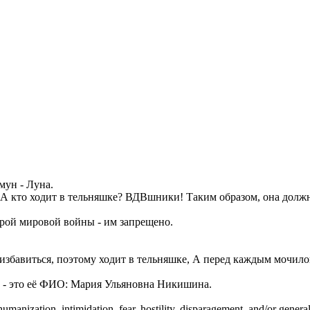
мун - Луна.
а. А кто ходит в тельняшке? ВДВшники! Таким образом, она долж
орой мировой войны - им запрещено.
 избавиться, поэтому ходит в тельняшке, А перед каждым мочил
н - это её ФИО: Мария Ульяновна Никишина.
manization, intimidation, fear, hostility, disparagement, and/or general