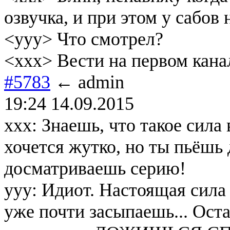
озвучка, и при этом у сабов
<yyy> Что смотрел?
<xxx> Вести на первом канал
#5783
← admin
19:24 14.09.2015
xxx: Знаешь, что такое сила 
хочется жутко, но ты пьёшь
досматриваешь серию!
yyy: Идиот. Настоящая сила 
уже почти засыпаешь... Ос