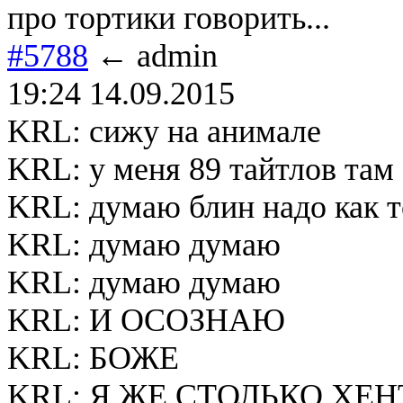
про тортики говорить...
#5788
← admin
19:24 14.09.2015
KRL: сижу на анимале
KRL: у меня 89 тайтлов там
KRL: думаю блин надо как т
KRL: думаю думаю
KRL: думаю думаю
KRL: И ОСОЗНАЮ
KRL: БОЖЕ
KRL: Я ЖЕ СТОЛЬКО ХЕ