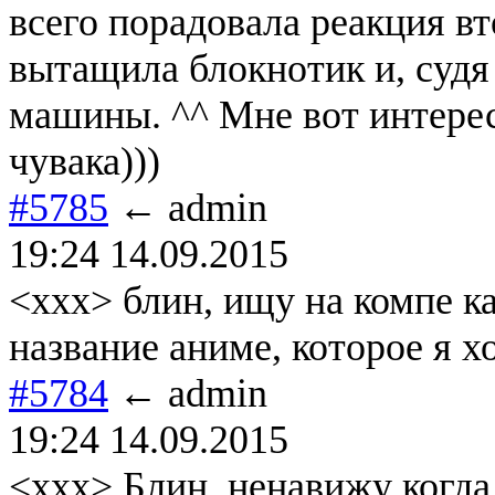
всего порадовала реакция в
вытащила блокнотик и, судя 
машины. ^^ Мне вот интерес
чувака)))
#5785
← admin
19:24 14.09.2015
<xxx> блин, ищу на компе ка
название аниме, которое я хо
#5784
← admin
19:24 14.09.2015
<xxx> Блин, ненавижу когда