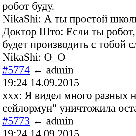
робот буду.
NikaShi: А ты простой школ
Доктор Што: Если ты робот,
будет производить с тобой с
NikaShi: О_О
#5774
← admin
19:24 14.09.2015
xxx: Я видел много разных н
сейлормун" уничтожила оста
#5773
← admin
19:24 14.09.2015