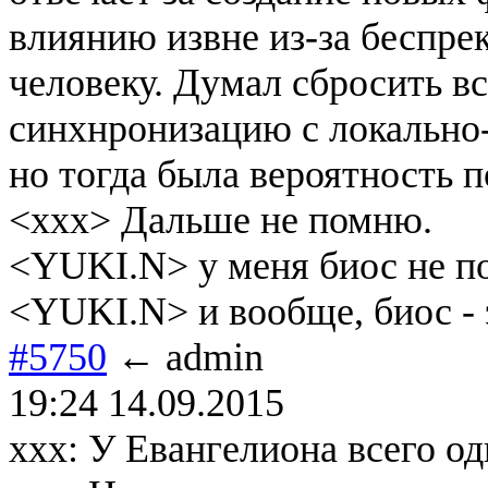
влиянию извне из-за беспре
человеку. Думал сбросить в
синхнронизацию с локально
но тогда была вероятность п
<xxx> Дальше не помню.
<YUKI.N> у меня биос не п
<YUKI.N> и вообще, биос - 
#5750
← admin
19:24 14.09.2015
xxx: У Евангелиона всего од