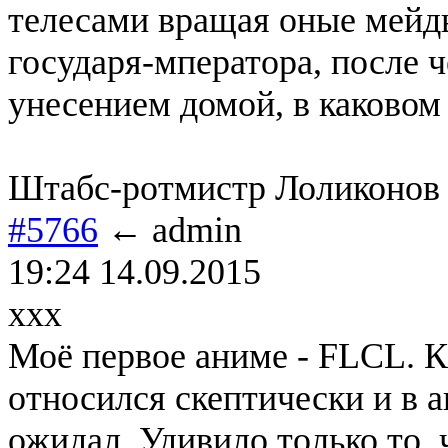
телесами вращая оные мейд
государя-мператора, после 
унесением домой, в каковом
Штабс-ротмистр Лоликонов
#5766
← admin
19:24 14.09.2015
ххх
Моё первое аниме - FLCL. К
относился скептически и в а
ожидал. Удивило только то, 