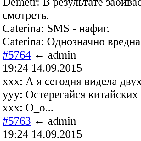
Demetr: В результате забив
смотреть.
Caterina: SMS - нафиг.
Caterina: Однозначно вредн
#5764
← admin
19:24 14.09.2015
xxx: А я сегодня видела дву
yyy: Остерегайся китайских
xxx: О_о...
#5763
← admin
19:24 14.09.2015