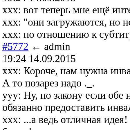
xxx: вот теперь мне ещё инт
xxx: "они загружаются, но н
xxx: по отношению к субтитр
#5772
← admin
19:24 14.09.2015
xxx: Короче, нам нужна инва
А то позарез надо ._.
yyy: Ну, по закону если обе
обязанно предоставить инва
xxx: ...а ведь отличная иде