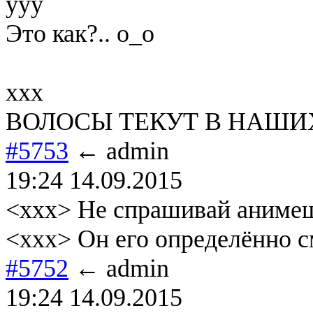
yyy
Это как?.. о_о
xxx
ВОЛОСЫ ТЕКУТ В НАШИХ
#5753
← admin
19:24 14.09.2015
<xxx> Не спрашивай анимешн
<xxx> Он его определённо с
#5752
← admin
19:24 14.09.2015