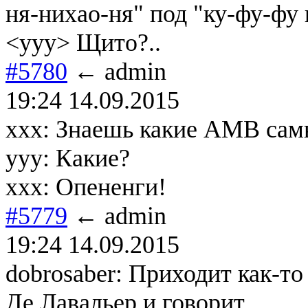
ня-нихао-ня" под "ку-фу-фу 
<yyy> Щито?..
#5780
← admin
19:24 14.09.2015
ххх: Знаешь какие АМВ сам
ууу: Какие?
ххх: Опененги!
#5779
← admin
19:24 14.09.2015
dobrosaber: Приходит как-т
Де Лавальер и говорит...