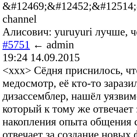
&#12469;&#12452;&#12514;&
channel
Алисович: yuruyuri лучше, 
#5751
← admin
19:24 14.09.2015
<xxx> Сёдня приснилось, чт
медосмотр, её кто-то заразил
дизассемблер, нашёл уязвим
который к тому же отвечает 
накопления опыта общения 
отвечает за создание новых