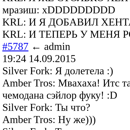
мразиш: xDDDDDDDDD
KRL: И Я ДОБАВИЛ ХЕН
KRL: И ТЕПЕРЬ У МЕНЯ 
#5787
← admin
19:24 14.09.2015
Silver Fork: Я долетела :)
Amber Tros: Мвахаха! Итс т
чемодана сэйлор фуку! :D
Silver Fork: Ты что?
Amber Tros: Ну же)))