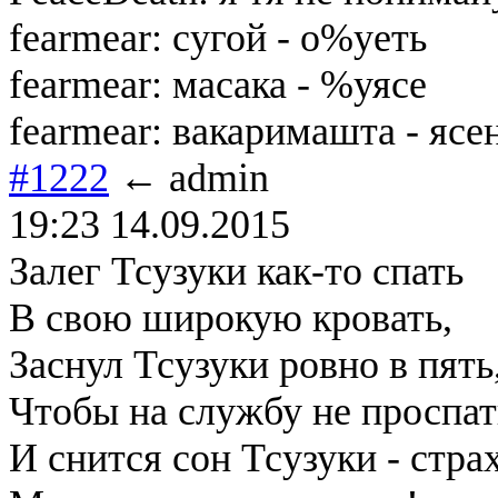
fearmear: сугой - о%уеть
fearmear: масака - %уясе
fearmear: вакаримашта - яс
#1222
← admin
19:23 14.09.2015
Залег Тсузуки как-то спать
В свою широкую кровать,
Заснул Тсузуки ровно в пять
Чтобы на службу не проспа
И снится сон Тсузуки - стра