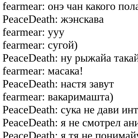
fearmear: онэ чан какого пола
PeaceDeath: жэнскава
fearmear: ууу
fearmear: сугой)
PeaceDeath: ну рыжайа така
fearmear: масака!
PeaceDeath: настя завут
fearmear: вакаримашта)
PeaceDeath: сука не дави ин
PeaceDeath: я не смотрел ан
PeaceDeath: я тя не понимай