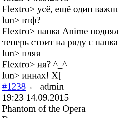
Flextro> усё, ещё один важ
lun> втф?
Flextro> папка Anime поднял
теперь стоит на ряду с папк
lun> пляя
Flextro> ня? ^_^
lun> иннах! Х[
#1238
← admin
19:23 14.09.2015
Phantom of the Opera