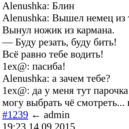
Alenushka: Блин
Alenushka: Вышел немец из 
Вынул ножик из кармана.
— Буду резать, буду бить!
Всё равно тебе водить!
1ex@: пасиба!
Alenushka: а зачем тебе?
1ex@: да у меня тут парочка
могу выбрать чё смотреть...
#1239
← admin
19:23 14.09.2015