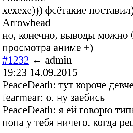
хехехе))) фсётакие поставил
Arrowhead
но, конечно, выводы можно б
просмотра аниме +)
#1232
← admin
19:23 14.09.2015
PeaceDeath: тут короче девч
fearmear: о, ну заебись
PeaceDeath: я ей говорю тип
попа у тебя ничего. когда р