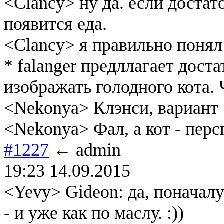
<Clancy> ну да. если достат
появится еда.
<Clancy> я правильно поня
* falanger предллагает доста
изображать голодного кота. 
<Nekonya> Клэнси, вариант
<Nekonya> Фал, а кот - пер
#1227
← admin
19:23 14.09.2015
<Yevy> Gideon: да, поначалу
- и уже как по маслу. :))