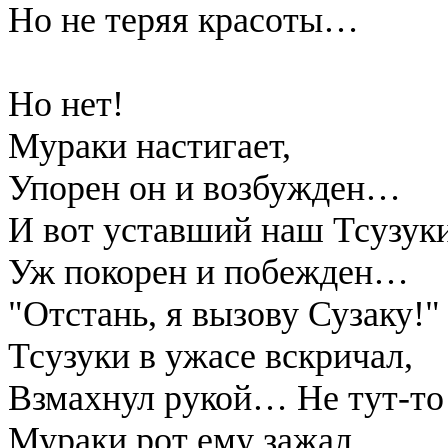
Но не теряя красоты…
Но нет!
Мураки настигает,
Упорен он и возбужден…
И вот уставший наш Тсузук
Уж покорен и побежден…
"Отстань, я вызову Сузаку!" 
Тсузуки в ужасе вскричал,
Взмахнул рукой… Не тут-то
Мураки рот ему зажал…