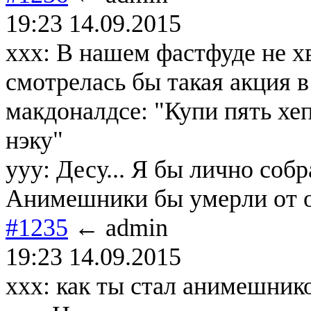
19:23 14.09.2015
ххх: В нашем фастфуде не хв
смотрелась бы такая акция 
макдоналдсе: "Купи пять хе
нэку"
ууу: Десу... Я бы лично собра
Анимешники бы умерли от 
#1235
← admin
19:23 14.09.2015
xxx: как ты стал анимешник