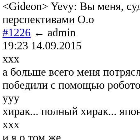
<Gideon> Yevy: Вы меня, су
перспективами O.o
#1226
← admin
19:23 14.09.2015
ххх
а больше всего меня потрясл
победили с помощью робото
ууу
хирак... полный хирак... яп
ххх
и я о том же...