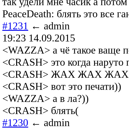
так удели мне часик а потом
PeaceDeath: блять это все ган
#1231
← admin
19:23 14.09.2015
<WAZZA> а чё такое ваще пе
<CRASH> это когда наруто 
<CRASH> ЖАХ ЖАХ ЖАХ
<CRASH> вот это печати))
<WAZZA> а в ла?))
<CRASH> блять(
#1230
← admin