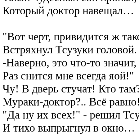
Который доктор навещал…
"Вот черт, привидится ж тако
Встряхнул Тсузуки головой.
-Наверно, это что-то значит,
Раз снится мне всегда яой!"
Чу! В дверь стучат! Кто там
Мураки-доктор?.. Всё равно!
"Да ну их всех!" - решил Тс
И тихо выпрыгнул в окно…