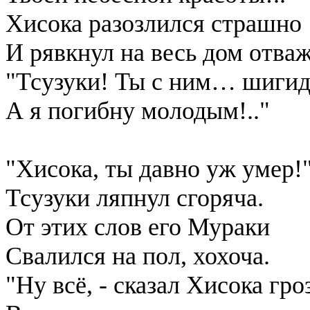
Хисока разозлился страшно
И рявкнул на весь дом отва
"Тсузуки! Ты с ним… шигид
А я погибну молодым!.."
"Хисока, ты давно уж умер!
Тсузуки ляпнул сгоряча.
От этих слов его Мураки
Свалился на пол, хохоча.
"Ну всё, - сказал Хисока гро