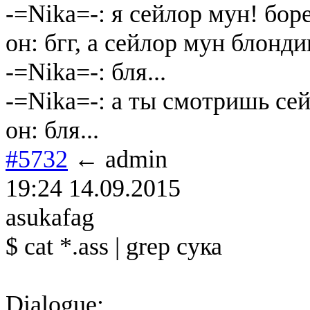
-=Nika=-: я сейлор мун! боре
он: бгг, а сейлор мун блондин
-=Nika=-: бля...
-=Nika=-: а ты смотришь се
он: бля...
#5732
← admin
19:24 14.09.2015
asukafag
$ cat *.ass | grep сука
Dialogue: