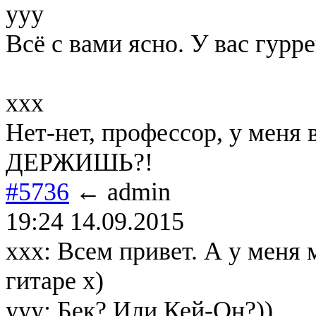
yyy
Всё с вами ясно. У вас гурр
xxx
Нет-нет, профессор, у мен
ДЕРЖИШЬ?!
#5736
← admin
19:24 14.09.2015
xxx: Всем привет. А у меня м
гитаре х)
yyy: Бек? Или Кей-Он?))