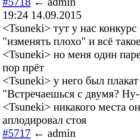
#5718
← admin
19:24 14.09.2015
<Tsuneki> тут у нас конкур
"изменять плохо" и всё такое
<Tsuneki> но меня один паре
пор прёт
<Tsuneki> у него был плака
"Встречаешься с двумя? Ну-н
<Tsuneki> никакого места он,
аплодировал стоя
#5717
← admin