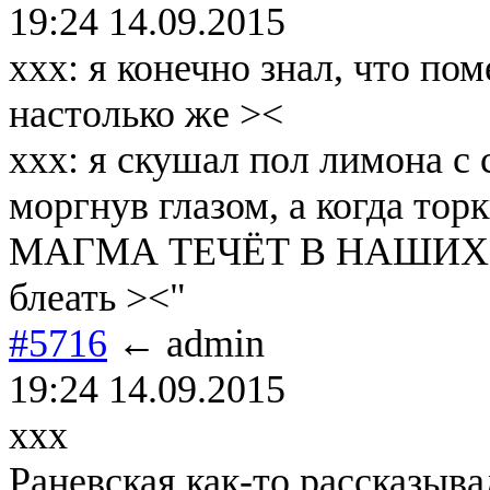
19:24 14.09.2015
ххх: я конечно знал, что по
настолько же ><
ххх: я скушал пол лимона с с
моргнув глазом, а когда тор
МАГМА ТЕЧЁТ В НАШИХ 
блеать ><"
#5716
← admin
19:24 14.09.2015
xxx
Раневская как-то рассказыва