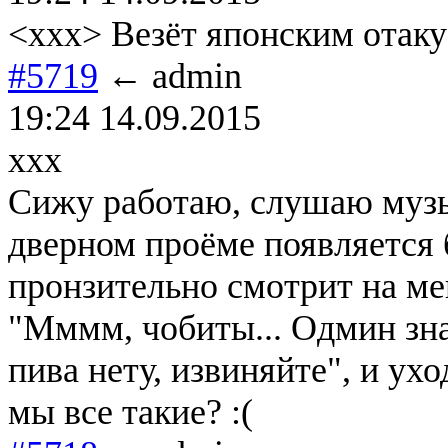
<xxx> Везёт японским отаку
#5719
← admin
19:24 14.09.2015
xxx
Сижу работаю, слушаю музык
дверном проёме появляется 
пронзительно смотрит на ме
"Мммм, чобиты... Одмин знач
пива нету, извиняйте", и ухо
мы все такие? :(