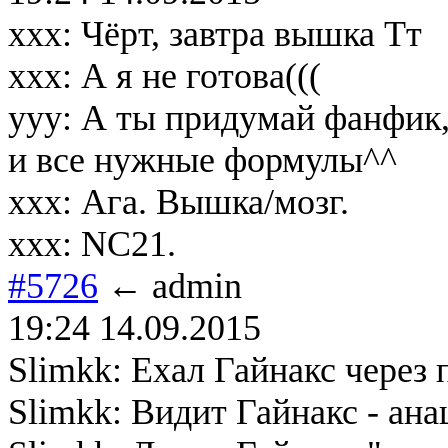
xxx: Чёрт, завтра вышка Тт
xxx: А я не готова(((
yyy: А ты придумай фанфик,
и все нужные формулы^^
xxx: Ага. Вышка/мозг.
xxx: NC21.
#5726
← admin
19:24 14.09.2015
Slimkk: Ехал Гайнакс через 
Slimkk: Видит Гайнакс - ан