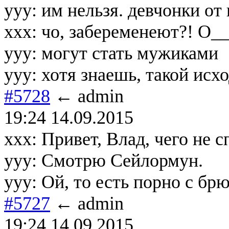
ууу: им нельзя. девчонки от 
ххх: чо, забеременеют?! О_
ууу: могут стать мужиками
ууу: хотя знаешь, такой исх
#5728
← admin
19:24 14.09.2015
xxx: Привет, Влад, чего не 
yyy: Смотрю Сейлормун.
yyy: Ой, то есть порно с брю
#5727
← admin
19:24 14.09.2015