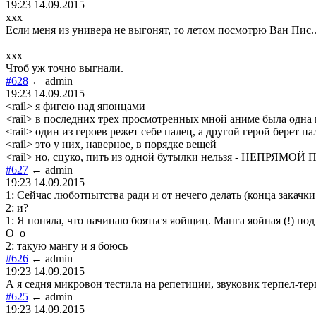
19:23 14.09.2015
xxx
Если меня из универа не выгонят, то летом посмотрю Ван Пис..
xxx
Чтоб уж точно выгнали.
#628
← admin
19:23 14.09.2015
<rail> я фигею над японцами
<rail> в последних трех просмотренных мной аниме была одна и
<rail> один из героев режет себе палец, а другой герой берет пал
<rail> это у них, наверное, в порядке вещей
<rail> но, сцуко, пить из одной бутылки нельзя - НЕПРЯМОЙ
#627
← admin
19:23 14.09.2015
1: Сейчас люботпытства ради и от нечего делать (конца закачки
2: и?
1: Я поняла, что начинаю бояться яойщиц. Манга яойная (!) п
О_о
2: такую мангу и я боюсь
#626
← admin
19:23 14.09.2015
А я седня микровон тестила на репетиции, звуковик терпел-тер
#625
← admin
19:23 14.09.2015