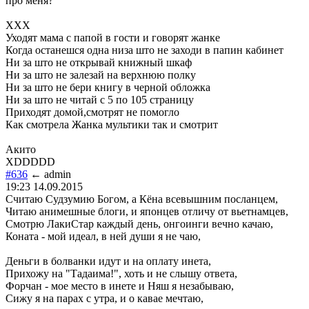
про меня?
ХХХ
Уходят мама с папой в гости и говорят жанке
Когда останешся одна низа што не заходи в папин кабинет
Ни за што не открывай книжный шкаф
Ни за што не залезай на верхнюю полку
Ни за што не бери книгу в черной обложка
Ни за што не читай с 5 по 105 страницу
Приходят домой,смотрят не помогло
Как смотрела Жанка мультики так и смотрит
Акито
XDDDDD
#636
← admin
19:23 14.09.2015
Считаю Судзумию Богом, а Кёна всевышним посланцем,
Читаю анимешные блоги, и японцев отличу от вьетнамцев,
Смотрю ЛакиСтар каждый день, онгоинги вечно качаю,
Коната - мой идеал, в ней души я не чаю,
Деньги в болванки идут и на оплату инета,
Прихожу на "Тадаима!", хоть и не слышу ответа,
Форчан - мое место в инете и Няш я незабываю,
Сижу я на парах с утра, и о кавае мечтаю,