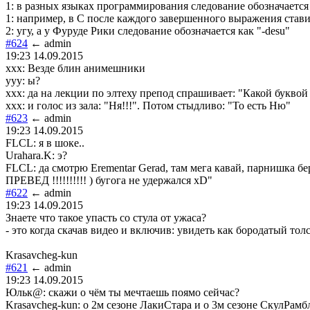
1: в разных языках программирования следование обозначается
1: например, в С после каждого завершенного выражения стави
2: угу, а у Фуруде Рики следование обозначается как "-desu"
#624
← admin
19:23 14.09.2015
xxx: Везде блин анимешники
yyy: ы?
xxx: да на лекции по элтеху препод спрашивает: "Какой буквой 
xxx: и голос из зала: "Ня!!!". Потом стыдливо: "То есть Ню"
#623
← admin
19:23 14.09.2015
FLCL: я в шоке..
Urahara.K: э?
FLCL: да смотрю Erementar Gerad, там мега кавай, парнишка берё
ПРЕВЕД !!!!!!!!!! ) бугога не удержался xD"
#622
← admin
19:23 14.09.2015
Знаете что такое упасть со стула от ужаса?
- это когда скачав видео и включив: увидеть как бородатый то
Krasavcheg-kun
#621
← admin
19:23 14.09.2015
Юльк@: скажи о чём ты мечтаешь поямо сейчас?
Krasavcheg-kun: о 2м сезоне ЛакиСтара и о 3м сезоне СкулРамбл