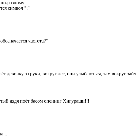
 по-разному
тся символ ";"
обозначается частота?"
т девочку за руки, вокруг лес, они улыбаються, там вокруг зайчик
лстый дядя поёт басом опенинг Хигураши!!!
а...