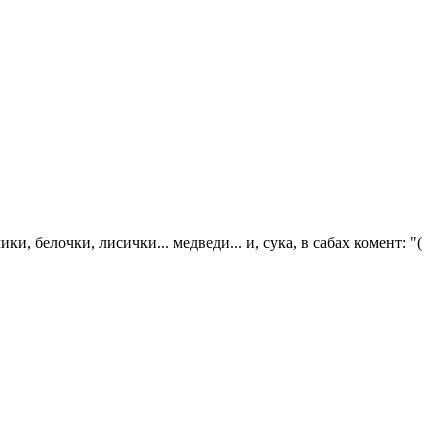
и, белочки, лисички... медведи... и, сука, в сабах комент: "(