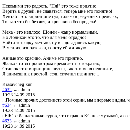
Некомими это радость, "Ня!" это тоже приятно,
Верить в друзей, не сдаваться, теперь мне это понятно!
Хентай - это впринципе гуд, только в разумных пределах,
Только что бы без яоя, и кровавого беспредела!
Меха - это неплохо, Шонён - жанр нормальный,
Но Лоликон это то, что для меня отрадно!
Найти тетрадку мечтаю, ну вы догадались какую,
В мечтах, изподтежка, гопоту ей я атакую!
Аниме это красиво, Аниме это приятно,
Жалко что за просмотром время летит стократно,
Стишок этот впринципе шутка, так что меня невините,
Я анимешник простой, если сглупил извините...
Krasavcheg-kun
#635
← admin
19:23 14.09.2015
...Помимо прочих достоинств этой серии, мы впервые видим, 
#634
← admin
19:23 14.09.2015
nEiR1x: йа настолько суров, что играю в КС не с музыкой, а со
#633
← admin
19:23 14.09.2015