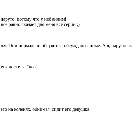
и наруто, потому что у неё анлим!
сё равно скачает для меня все серии ;)
ья. Они нормально общаются, обсуждают аниме. А я, нарутовск
я к доске. я: "ксо"
его на коленях, обнимая, сидит его девушка.