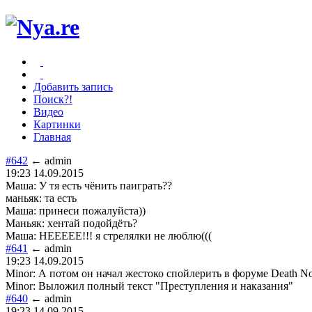
Добавить запись
Поиск?!
Видео
Картинки
Главная
#642
← admin
19:23 14.09.2015
Маша: У тя есть чёнить паиграть??
маньяк: та есть
Маша: принеси пожалуйста))
Маньяк: хентай подойдёть?
Маша: НЕЕЕЕЕ!!! я стрелялки не люблю(((
#641
← admin
19:23 14.09.2015
Minor: А потом он начал жестоко спойлерить в форуме Death No
Minor: Выложил полный текст "Преступления и наказания"
#640
← admin
19:23 14.09.2015