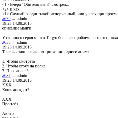
<1> Вчера "Обитель зла 3" смотрел...
<2> и как
<1> Слушай, я один такой испорченный, или у всех при просмо
#639
← admin
19:23 14.09.2015
описание манги:
У главного героя манги Тэцуо большая проблема: его отец похо
#638
← admin
19:23 14.09.2015
Теперь я записываю по три копии одного анимэ.
1. Чтобы смотреть
2. Чтобы стоял на полке
3. Про запас :3
#637
← admin
19:23 14.09.2015
ХХХ
Хошь анекдот?
ХХХ
Про тебя
Акито