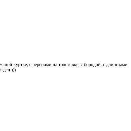
ожаной куртке, с черепами на толстовке, с бородой, с длинными
здец )))