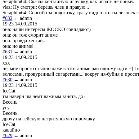
Seraphim64: Скачал хентайную игрушку, как играть не пойму.
vlaz: Ну смотри: берёшь член в правую...
Seraphim64: Спасибо за подсказку, сразу видно что ты человек 
#632
← admin
19:23 14.09.2015
она: наши интересы ЖОСКО совпадают)
она: он тож сморит аниме
она: правда хентай...
она: но аниме!
#631
← admin
19:23 14.09.2015
ххх
не, мне просто стыдно даже в этот аниме рай одному идти =) Ты
волосами, прокуренный сигаретами... вокруг ня-буйня и просит
#630
← admin
19:23 14.09.2015
IceCat
ты наверн ща чемт важным занята, до?
Весень
угу
Весень
дрочу на гейскую негритянскую порнушку
IceCat
кавайно
#629
← admin