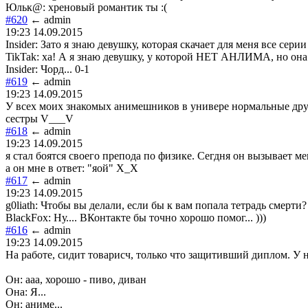
Юльк@: хреновый романтик ты :(
#620
← admin
19:23 14.09.2015
Insider: Зато я знаю девушку, которая скачает для меня все сери
TikTak: ха! А я знаю девушку, у которой НЕТ АНЛИМА, но она в
Insider: Чорд... 0-1
#619
← admin
19:23 14.09.2015
У всех моих знакомых анимешников в универе нормальные друз
сестры V___V
#618
← admin
19:23 14.09.2015
я стал боятся своего препода по физике. Сегдня он вызывает мен
а он мне в ответ: "яой" Х_Х
#617
← admin
19:23 14.09.2015
g0liath: Чтобы вы делали, если бы к вам попала тетрадь смерти?
BlackFox: Ну.... ВКонтакте бы точно хорошо помог... )))
#616
← admin
19:23 14.09.2015
На работе, сидит товарисч, только что защитивший диплом. У н
Он: ааа, хорошо - пиво, диван
Она: Я...
Он: аниме...