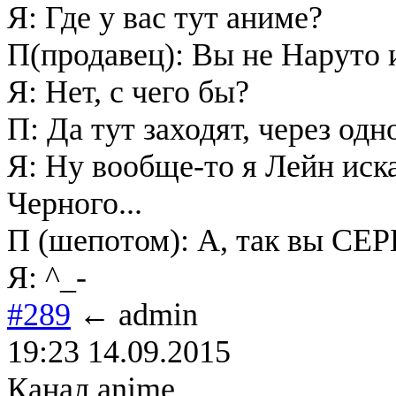
Я: Где у вас тут аниме?
П(продавец): Вы не Наруто
Я: Нет, с чего бы?
П: Да тут заходят, через од
Я: Ну вообще-то я Лейн иска
Черного...
П (шепотом): А, так вы С
Я: ^_-
#289
← admin
19:23 14.09.2015
Канал anime