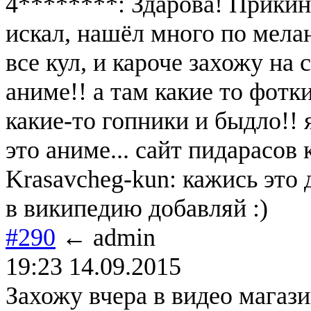
4********: Здарова! Прики
искал, нашёл много по мела
все кул, и кароче захожу на 
аниме!! а там какие то фотк
какие-то гопники и быдло!! 
это аниме... сайт пидарасов 
Krasavcheg-kun: кажись это д
в википедию добавляй :)
#290
← admin
19:23 14.09.2015
Захожу вчера в видео магази