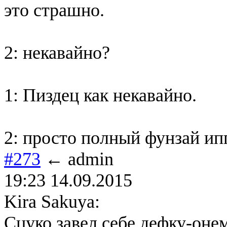
это страшно.
2: некавайно?
1: Пиздец как некавайно.
2: просто полный фунзай ипп
#273
← admin
19:23 14.09.2015
Kira Sakuya:
Сцуко завел себе дефку-оне