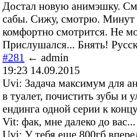
Достал новую анимэшку. Смо
сабы. Сижу, смотрю. Минут ч
комфортно смотрится. Не мо
Прислушался... Бнять! Русс
#281
← admin
19:23 14.09.2015
Uvi: Задача максимум для а
в туалет, почистить зубы и 
ендинга одной серии к конц
Vit: фак, мне далеко до вас...
Uvi: У тебя еще 800гб впере