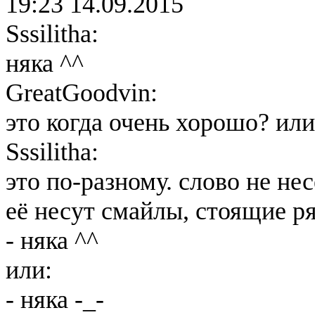
19:23 14.09.2015
Sssilitha:
няка ^^
GreatGoodvin:
это когда очень хорошо? или
Sssilitha:
это по-разному. слово не не
её несут смайлы, стоящие ря
- няка ^^
или:
- няка -_-