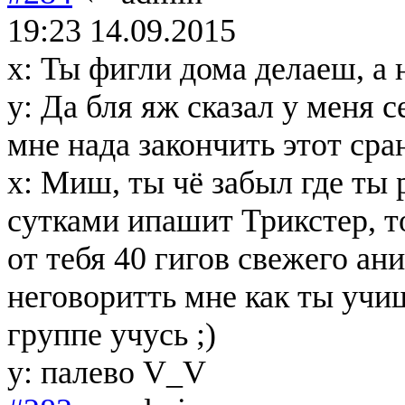
19:23 14.09.2015
x: Ты фигли дома делаеш, а 
y: Да бля яж сказал у меня с
мне нада закончить этот сра
x: Миш, ты чё забыл где ты
сутками ипашит Трикстер, т
от тебя 40 гигов свежего а
неговоритть мне как ты учиш
группе учусь ;)
y: палево V_V