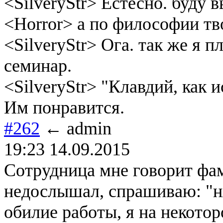
<SilveryStr> Естесно. буду 
<Horror> а по философии тв
<SilveryStr> Ога. так же я 
семинар.
<SilveryStr> "Клавдий, как 
Им понравится.
#262
← admin
19:23 14.09.2015
Сотрудница мне говорит фам
недослышал, спрашиваю: "ня
обилие работы, я на некотор