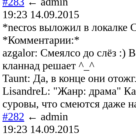
#283
← admin
19:23 14.09.2015
*necros выложил в локалке C
*Комментарии:*
azgalor: Смеялсо до слёз :) 
кланнад решает ^_^
Taunt: Да, в конце они отожг
LisandreL: "Жанр: драма" 
суровы, что смеются даже н
#282
← admin
19:23 14.09.2015