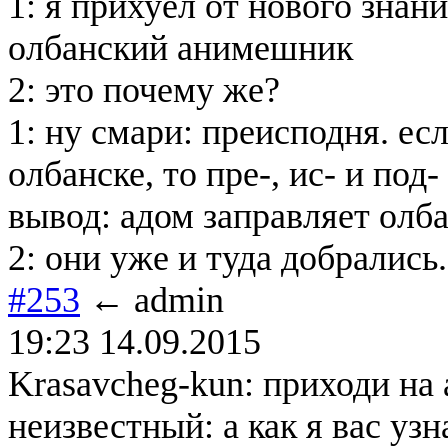
1: я прихуел от нового знани
олбанский анимешник
2: это почему же?
1: ну смари: преисподня. есл
олбанске, то пре-, ис- и под-
вывод: адом заправляет олб
2: они уже и туда добрались.
#253
← admin
19:23 14.09.2015
Krasavcheg-kun: приходи на
неизвестный: а как я вас уз