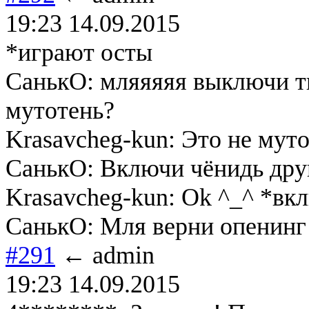
19:23 14.09.2015
*играют осты
СанькО: мляяяяя выключи ты
мутотень?
Krasavcheg-kun: Это не муто
СанькО: Включи чёнидь друг
Krasavcheg-kun: Ok ^_^ *вк
СанькО: Мля верни опенинг
#291
← admin
19:23 14.09.2015