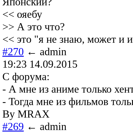
Японский?
<< ояебу
>> А это что?
<< это "я не знаю, может и и
#270
← admin
19:23 14.09.2015
С форума:
- А мне из аниме только хен
- Тогда мне из фильмов тольк
By MRAX
#269
← admin