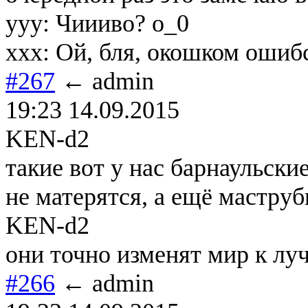
yyy: Чиииво? о_0
xxx: Ой, бля, окошком ошиб
#267
← admin
19:23 14.09.2015
KEN-d2
такие вот у нас барнаульские
не матерятся, а ещё мастру
KEN-d2
они точно изменят мир к лу
#266
← admin