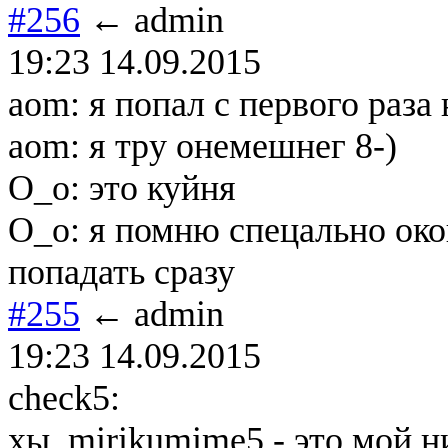
#256
← admin
19:23 14.09.2015
aom: я попал с первого раза 
aom: я тру онемешнег 8-)
О_о: это куйня
О_о: я помню спецально око
попадать сразу
#255
← admin
19:23 14.09.2015
check5:
хы, mirikumime5 - это мой н