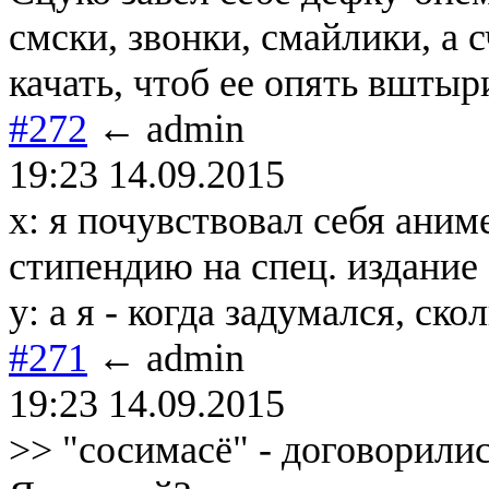
смски, звонки, смайлики, а 
качать, чтоб ее опять вшты
#272
← admin
19:23 14.09.2015
x: я почувствовал себя ани
стипендию на спец. издание
y: а я - когда задумался, ско
#271
← admin
19:23 14.09.2015
>> "сосимасё" - договорились