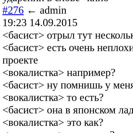
#276
← admin
19:23 14.09.2015
<басист> отрыл тут несколь
<басист> есть очень неплох
проекте
<вокалистка> например?
<басист> ну помнишь у меня
<вокалистка> то есть?
<басист> она в японском ла
<вокалистка> это как?