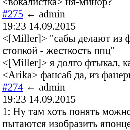
<вокалистка> ня-минор?
#275
← admin
19:23 14.09.2015
<[Miller]> "сабы делают из 
стопкой - жесткость ппц"
<[Miller]> я долго фтыкал, 
<Arika> фансаб да, из фане
#274
← admin
19:23 14.09.2015
1: Ну там хоть понять можн
пытаются изобразить японце