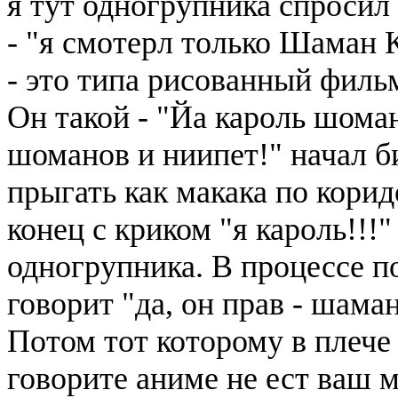
я тут одногрупника спросил
- "я смотерл только Шаман К
- это типа рисованный фильм
Он такой - "Йа кароль шома
шоманов и ниипет!" начал би
прыгать как макака по корид
конец с криком "я кароль!!!
одногрупника. В процессе п
говорит "да, он прав - шама
Потом тот которому в плече 
говорите аниме не ест ваш м