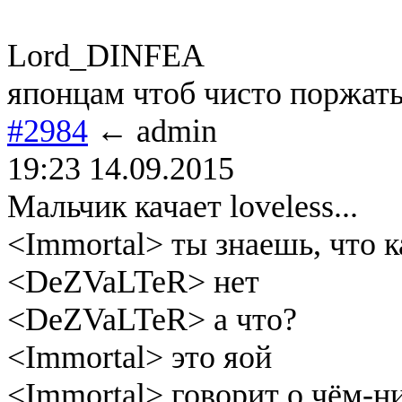
Lord_DINFEA
японцам чтоб чисто поржать
#2984
← admin
19:23 14.09.2015
Мальчик качает loveless...
<Immortal> ты знаешь, что 
<DeZVaLTeR> нет
<DeZVaLTeR> а что?
<Immortal> это яой
<Immortal> говорит о чём-н