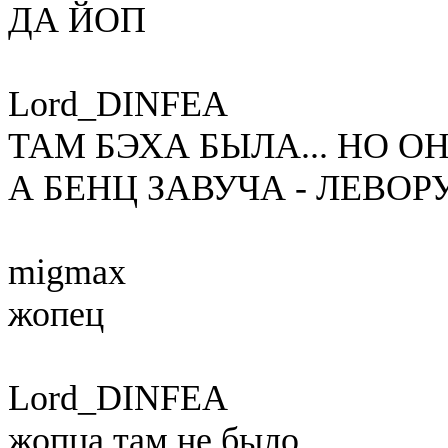
ДА ЙОП
Lord_DINFEA
ТАМ БЭХА БЫЛА... НО О
А БЕНЦ ЗАВУЧА - ЛЕВОР
migmax
жопец
Lord_DINFEA
жопца там не было...