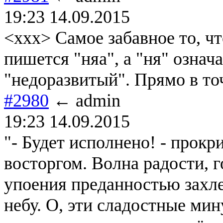
19:23 14.09.2015
<xxx> Самое забавное то, ч
пишется "няа", а "ня" означ
"недоразвитый". Прямо в то
#2980
← admin
19:23 14.09.2015
"- Будет исполнено! - прок
восторгом. Волна радости, г
упоения преданностью захле
небу. О, эти сладостные ми