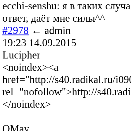
ecchi-senshu: я в таких случ
ответ, даёт мне силы^^
#2978
← admin
19:23 14.09.2015
Lucipher
<noindex><a
href="http://s40.radikal.ru/i
rel="nofollow">http://s40.rad
</noindex>
OMay