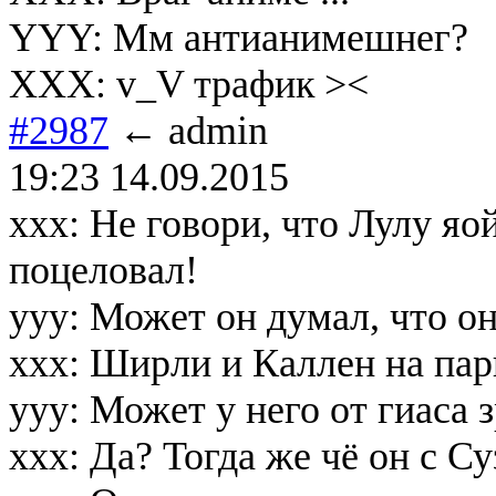
YYY: Мм антианимешнег?
XXX: v_V трафик ><
#2987
← admin
19:23 14.09.2015
xxx: Не говори, что Лулу яо
поцеловал!
yyy: Может он думал, что о
xxx: Ширли и Каллен на пар
yyy: Может у него от гиаса 
xxx: Да? Тогда же чё он с С