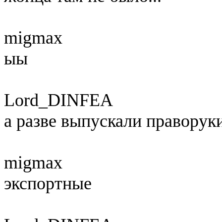
migmax
ыы
Lord_DINFEA
а разве выпускали праворук
migmax
экспортные