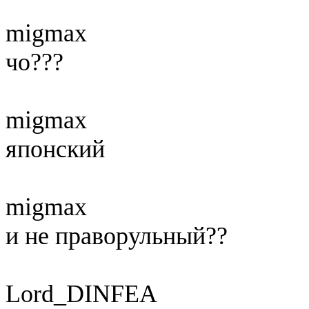
migmax
чо???
migmax
японский
migmax
и не праворульный??
Lord_DINFEA