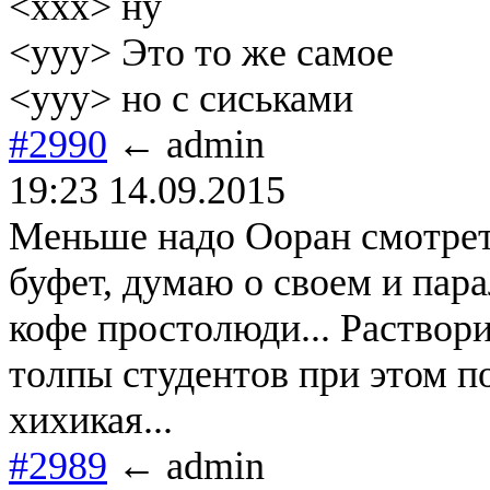
<xxx> ну
<yyy> Это то же самое
<yyy> но с сиськами
#2990
← admin
19:23 14.09.2015
Меньше надо Ооран смотрет
буфет, думаю о своем и пара
кофе простолюди... Раствор
толпы студентов при этом п
хихикая...
#2989
← admin