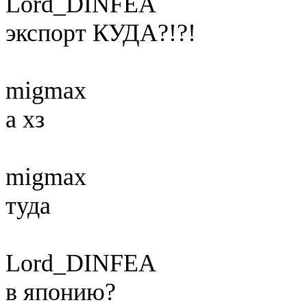
Lord_DINFEA
экспорт КУДА?!?!
migmax
а хз
migmax
туда
Lord_DINFEA
в японию?