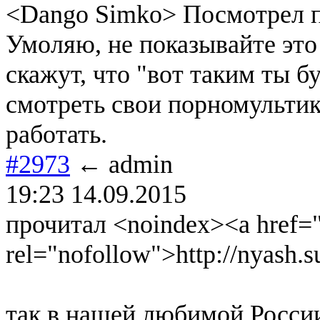
<Dango Simko> Посмотрел п
Умоляю, не показывайте это
скажут, что "вот таким ты б
смотреть свои порномультик
работать.
#2973
← admin
19:23 14.09.2015
прочитал <noindex><a href="h
rel="nofollow">http://nyash.
так в нашей любимой России