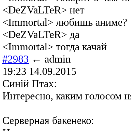
<DeZVaLTeR> нет
<Immortal> любишь аниме?
<DeZVaLTeR> да
<Immortal> тогда качай
#2983
← admin
19:23 14.09.2015
Синій Птах:
Интересно, каким голосом н
Серверная бакенеко: